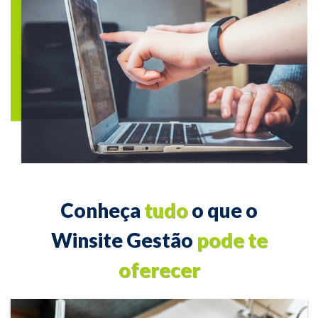
Conheça
tudo
o que o
Winsite Gestão
pode te
oferecer