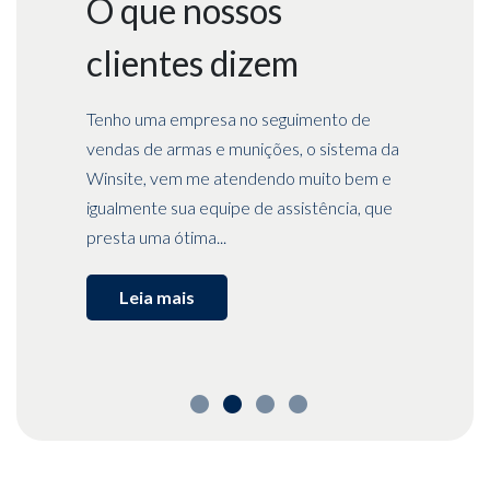
O que nossos
O que nossos
O que nossos
clientes dizem
clientes dizem
clientes dizem
clientes dizem
Excelente atendimento e suporte sempre
Tenho uma empresa no seguimento de
Super Atendimento, equipe responsável e
Acompanha continuamente a eficácia
pronto a ajudar! Sistema de simples
vendas de armas e munições, o sistema da
pontual, entregam o que promete 100%.
administrativa e busca melhorias nos
acesso e completo!
Winsite, vem me atendendo muito bem e
Indico sem dúvidas - NOTA 10.
procedimentos, sendo hoje a melhor
igualmente sua equipe de assistência, que
opção para indicarmos para todos os
presta uma ótima...
nossos clientes que...
Leia mais
•
•
•
•