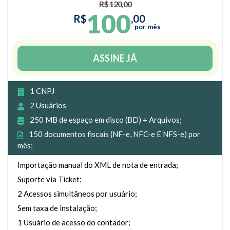
R$ 120,00
100
R$
,00
por mês
ASSINE JÁ
1 CNPJ
2 Usuários
250 MB de espaço em disco (BD) + Arquivos;
150 documentos fiscais (NF-e, NFC-e E NFS-e) por
mês;
Importação manual do XML de nota de entrada;
Suporte via Ticket;
2 Acessos simultâneos por usuário;
Sem taxa de instalação;
1 Usuário de acesso do contador;