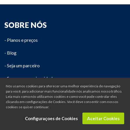
SOBRE NÓS
- Planos e preços
- Blog
- Seja um parceiro
- Segurança e privacidade
Nós usamos cookies para oferecer uma melhor experiência de navegação
- Termos de uso
para você, para adicionar mais funcionalidade nós analisamos nosso tráfico.
Leia mais como nós utilizamos cookies e como você pode controlar eles
clicando em configurações de Cookies. Você deve consentir com nossos
- Portfolios
cookies se quiser continuar.
Configuraçoes de Cookies
Aceitar Cookies
SUPORTE