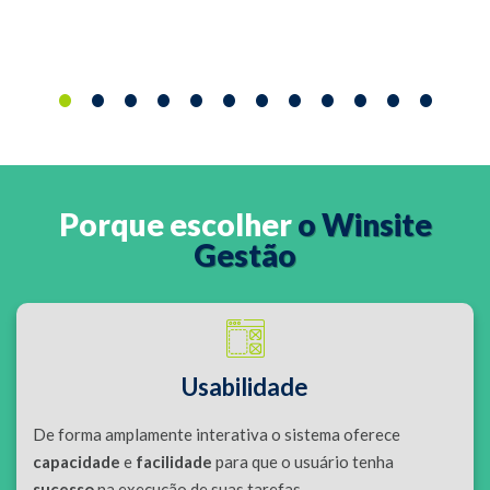
•
•
•
•
•
•
•
•
•
•
•
•
Porque escolher
o Winsite
Gestão
Usabilidade
De forma amplamente interativa o sistema oferece
capacidade
e
facilidade
para que o usuário tenha
sucesso
na execução de suas tarefas.