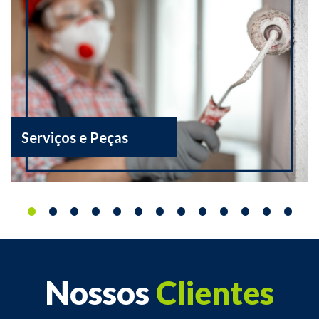
Serviços e Peças
•
•
•
•
•
•
•
•
•
•
•
•
•
Nossos
Clientes