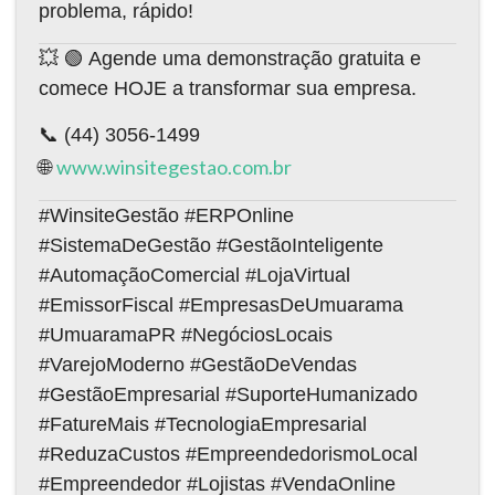
problema, rápido!
💥 🟢 Agende uma demonstração gratuita e
comece HOJE a transformar sua empresa.
📞 (44) 3056-1499
www.winsitegestao.com.br
🌐
#WinsiteGestão #ERPOnline
#SistemaDeGestão #GestãoInteligente
#AutomaçãoComercial #LojaVirtual
#EmissorFiscal #EmpresasDeUmuarama
#UmuaramaPR #NegóciosLocais
#VarejoModerno #GestãoDeVendas
#GestãoEmpresarial #SuporteHumanizado
#FatureMais #TecnologiaEmpresarial
#ReduzaCustos #EmpreendedorismoLocal
#Empreendedor #Lojistas #VendaOnline