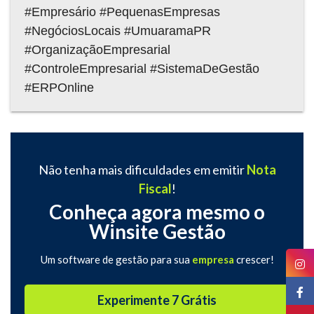
#Empresário #PequenasEmpresas
#NegóciosLocais #UmuaramaPR
#OrganizaçãoEmpresarial
#ControleEmpresarial #SistemaDeGestão
#ERPOnline
Não tenha mais dificuldades em emitir
Nota
Fiscal
!
Conheça agora mesmo o
Winsite Gestão
Um software de gestão para sua
empresa
crescer!
Experimente 7 Grátis