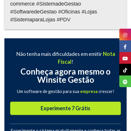
commerce #SistemadeGestao
#SoftwaredeGestao #Oficinas #Lojas
#SistemaparaLojas #PDV
Não tenha mais dificuldades em emitir
Nota
Fiscal
!
Conheça agora mesmo o
Winsite Gestão
Um software de gestão para sua
empresa
crescer!
Experimente 7 Grátis
Experimente o sistema gratuitamente e conheça todas as