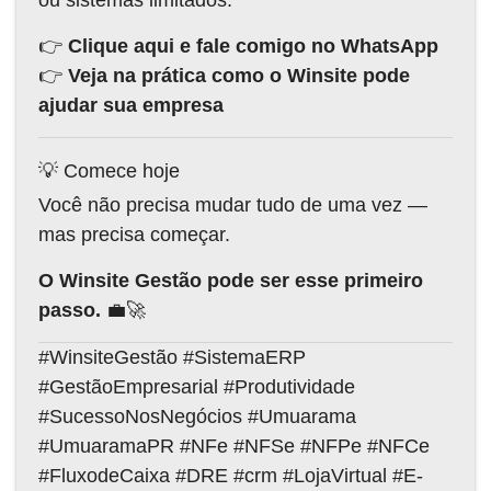
👉
Clique aqui e fale comigo no WhatsApp
👉
Veja na prática como o Winsite pode
ajudar sua empresa
💡 Comece hoje
Você não precisa mudar tudo de uma vez —
mas precisa começar.
O Winsite Gestão pode ser esse primeiro
passo.
💼🚀
#WinsiteGestão #SistemaERP
#GestãoEmpresarial #Produtividade
#SucessoNosNegócios #Umuarama
#UmuaramaPR #NFe #NFSe #NFPe #NFCe
#FluxodeCaixa #DRE #crm #LojaVirtual #E-