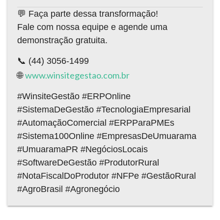
💬 Faça parte dessa transformação!
Fale com nossa equipe e agende uma
demonstração gratuita.
📞 (44) 3056-1499
www.winsitegestao.com.br
🌐
#WinsiteGestão #ERPOnline
#SistemaDeGestão #TecnologiaEmpresarial
#AutomaçãoComercial #ERPParaPMEs
#Sistema100Online #EmpresasDeUmuarama
#UmuaramaPR #NegóciosLocais
#SoftwareDeGestão #ProdutorRural
#NotaFiscalDoProdutor #NFPe #GestãoRural
#AgroBrasil #Agronegócio