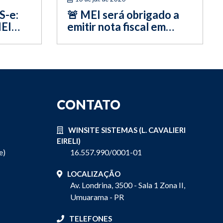
S-e:
🚨 MEI será obrigado a
MEI
emitir nota fiscal em
2027? Entenda o que
muda e como...
CONTATO
WINSITE SISTEMAS (L. CAVALIERI
EIRELI)
e)
16.557.990/0001-01
LOCALIZAÇÃO
Av. Londrina, 3500 - Sala 1 Zona II,
Umuarama - PR
TELEFONES