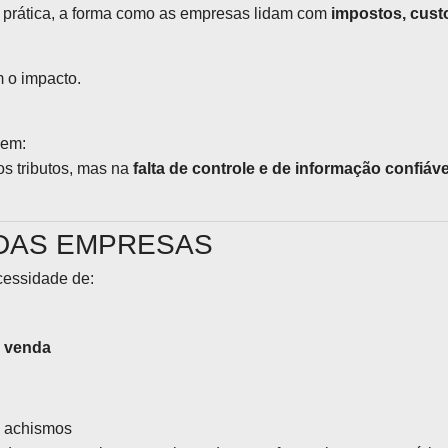
 prática, a forma como as empresas lidam com
impostos, cust
 o impacto.
dem:
os tributos, mas na
falta de controle e de informação confiáve
 DAS EMPRESAS
cessidade de:
e venda
m achismos