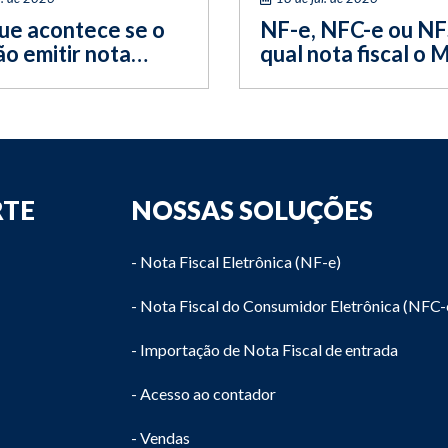
ue acontece se o
NF-e, NFC-e ou NF
o emitir nota
qual nota fiscal o 
? Entenda os riscos
deve emitir?
...
RTE
NOSSAS SOLUÇÕES
- Nota Fiscal Eletrônica (NF-e)
- Nota Fiscal do Consumidor Eletrônica (NFC-
- Importação de Nota Fiscal de entrada
- Acesso ao contador
- Vendas