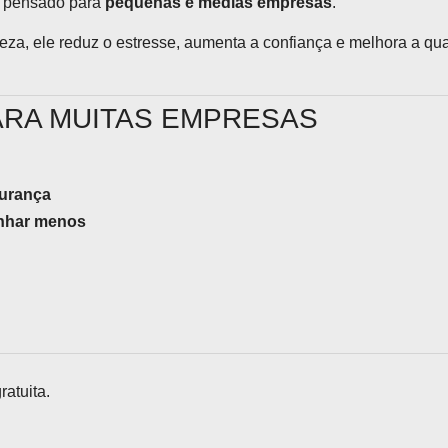
 e pensado para
pequenas e médias empresas
.
za, ele reduz o estresse, aumenta a confiança e melhora a qu
ARA MUITAS EMPRESAS
gurança
anhar menos
atuita.