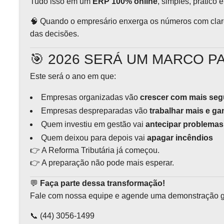
Tudo isso em um
ERP 100% online
, simples, prático
🧠 Quando o empresário enxerga os números com clare
das decisões.
🎯 2026 SERÁ UM MARCO P
Este será o ano em que:
Empresas organizadas vão
crescer com mais se
Empresas despreparadas vão
trabalhar mais e g
Quem investiu em gestão vai
antecipar problemas
Quem deixou para depois vai
apagar incêndios
👉 A Reforma Tributária já começou.
👉 A preparação não pode mais esperar.
💬
Faça parte dessa transformação!
Fale com nossa equipe e agende uma demonstração gr
📞 (44) 3056-1499