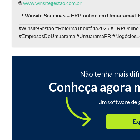
www.winsitegestao.com.br
🌐
📍
Winsite Sistemas – ERP online em Umuarama/P
#WinsiteGestão #ReformaTributária2026 #ERPOnline
#EmpresasDeUmuarama #UmuaramaPR #NegóciosLoc
Não tenha mais dif
Conheça agora 
Um software de 
Ex