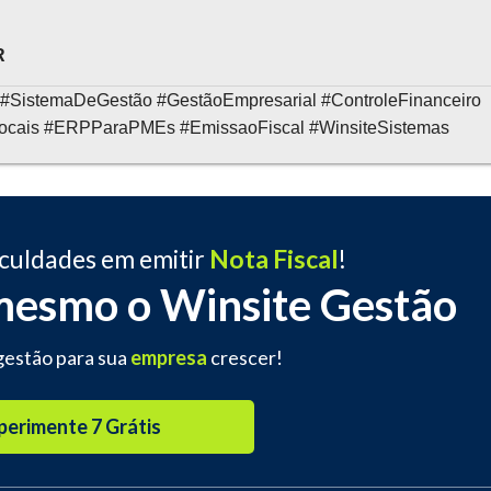
R
 #SistemaDeGestão #GestãoEmpresarial #ControleFinanceiro
ais #ERPParaPMEs #EmissaoFiscal #WinsiteSistemas
iculdades em emitir
Nota Fiscal
!
mesmo o Winsite Gestão
gestão para sua
empresa
crescer!
perimente 7 Grátis