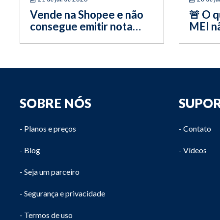
Vende na Shopee e não
🚨 O q
consegue emitir nota
MEI nã
fiscal? Veja o que fazer
fiscal
e como
SOBRE NÓS
SUPO
- Planos e preços
- Contato
- Blog
- Vídeos
- Seja um parceiro
- Segurança e privacidade
- Termos de uso