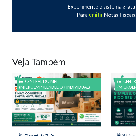
Experimente o sistema gratu
Para
emitir
Notas Fiscais,
Veja Também
CENTRAL DO MEI
CENTR
(MICROEMPREENDEDOR INDIVIDUAL)
(MICROE
21 de jul. de 2026
20 de ju